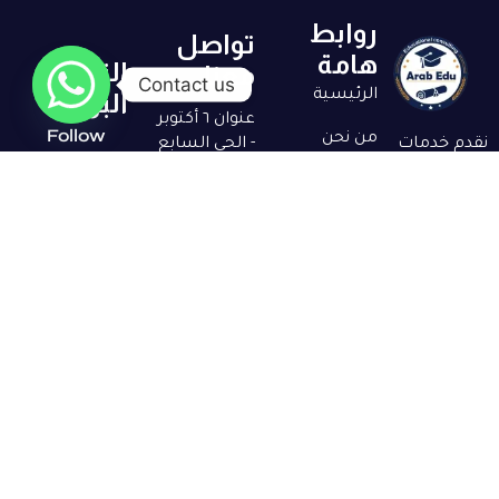
روابط
تواصل
هامة
النشرة
معنا
Contact us
الرئيسية
البريدية
عنوان ٦ أكتوبر
Follow
من نحن
- الحي السابع
نقدم خدمات
us
- أمام النادي -
متكاملة لدعم
الخدمات
ڤيلا 207
الطلاب
المقالات
info@arabadu.org
الوافدين في
201112815211+
شهادات
التقديم
القبول
للجامعات
المصرية،
اتصل بنا
معادلة
الشهادات،
التسكين،
والاستشارات