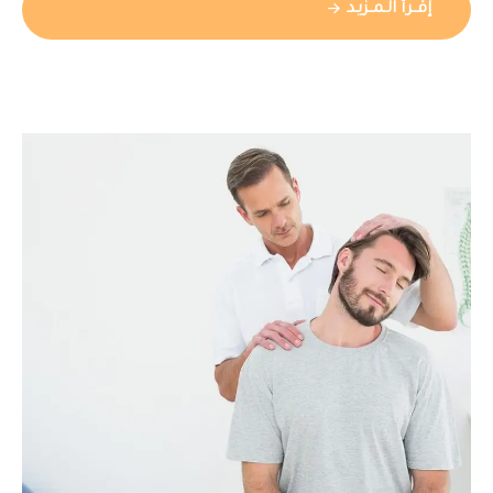
إقــرأ الـمــزيـد