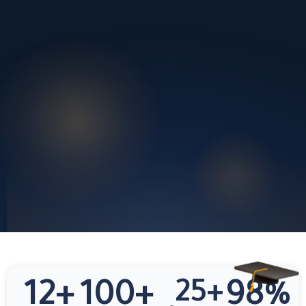
12
+
100
+
25
+
98
%