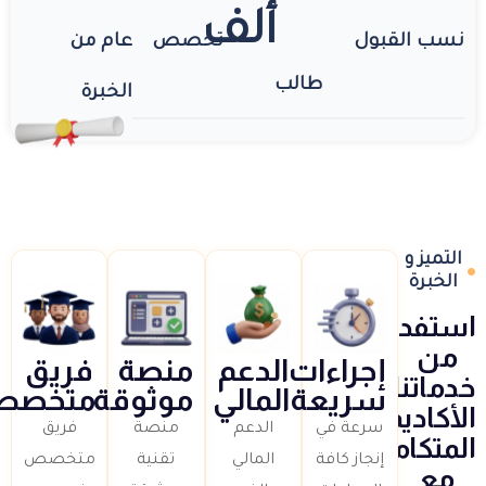
ألف
نسب القبول
تخصص
عام من
طالب
الخبرة
التميز و
الخبرة
استفد
من
إجراءات
الدعم
منصة
فريق
خدماتنا
سريعة
المالي
موثوقة
متخصص
الأكاديمية
سرعة في
الدعم
منصة
فريق
المتكاملة
إنجاز كافة
المالي
تقنية
متخصص
مع