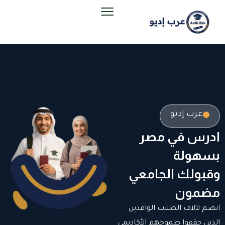
عرب إديو
ادرس في مصر
بسهولة
وقبولك الجامعي
مضمون
انضم لآلاف الطلاب الوافدين
الذين حققوا طموحهم الأكاديمي