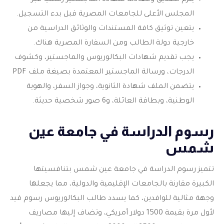
يلزم تصديق ومعادلة شهادة الماجستير رسميًا عبر
المجلس الأعلى للجامعات المصرية قبل بدء التسجيل.
يتعين توثيق كافة المستندات والوثائق الدراسية من
خارجية دولة الطالب ومن السفارة المصرية هناك.
يجب تقديم شهادات البكالوريوس والماجستير، وكشوف
الدرجات، ورسالة الماجستير المعتمدة بصيغة ملف PDF
يتضمن الملف شهادة الثانوية، وجواز السفر، والهوية
الوطنية، وبطاقة العائلة، و6 صور شخصية حديثة.
رسوم الدراسة في جامعة عين
شمس
تتميز رسوم
الدراسة في جامعة عين شمس
بتنافسيتها
الكبيرة مقارنة بالجامعات الإقليمية والدولية، مما يجعلها
وجهة مثالية للوافدين، كما يسدد طالب البكالوريوس رسوم قيد
لأول مرة بقيمة 1500 دولار أمريكي، وتضاف إليها مصاريف