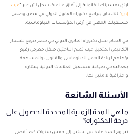
ارتقِ بمسيرتك القانونية إلى آفاق عالمية، سجل الآن عبر “
عرب
إديو
” للالتحاق ببرامج
دكتوراه القانون الدولي في مصر
، وضمن
مستقبلك المهني في أرقى المؤسسات الدبلوماسية.
في الختام تمثل
دكتوراه القانون الدولي في مصر
تتويج للمسار
الأكاديمي المتميز، حيث تمنح الباحثين صقل معرفي رفيع
يؤهلهم لريادة العمل الدبلوماسي والقانوني، والمساهمة
بفعالية في صياغة مستقبل العلاقات الدولية بمهارة
واحترافية لا مثيل لها.
الأسئلة الشائعة
ما هي المدة الزمنية المحددة للحصول على
درجة الدكتوراه؟
تتراوح المدة عادة بين سنتين إلى خمس سنوات كحد أقصى