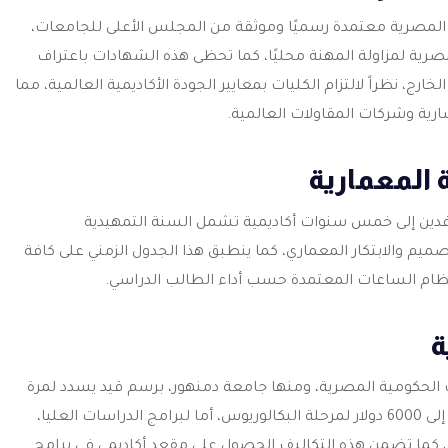
 المصرية معتمدة رسميًا وموثقة من المجلس الأعلى للجامعات،
مصرية لمزاولة المهنة محليًا، كما تحظى هذه الشهادات باعتراف
ج، نظراً لالتزام الكليات بمعايير الجودة الأكاديمية العالمية، مما
ية وشركات المقاولات العالمية.
المعمارية
فدين إلى خمس سنوات أكاديمية تشمل السنة التمهيدية
يم والابتكار المعماري، كما ينطبق هذا الجدول الزمني على كافة
بنظام الساعات المعتمدة حسب أداء الطالب الدراسي.
ة
 الحكومية المصرية، ومنها جامعة دمنهور، برسم قيد يسدد لمرة
واحدة قدره 1500 دولار، تليها مصروفات سنوية ثابتة تبلغ 5000 إلى 6000 دولار لمرحلة البكالوريوس، أما لبرامج الدراسات العليا،
 إلى نحو من 5500 إلى 6500 دولار أمريكي، كما تضمن هذه التكاليف الحصول على مقعد أكاديمي في برامج