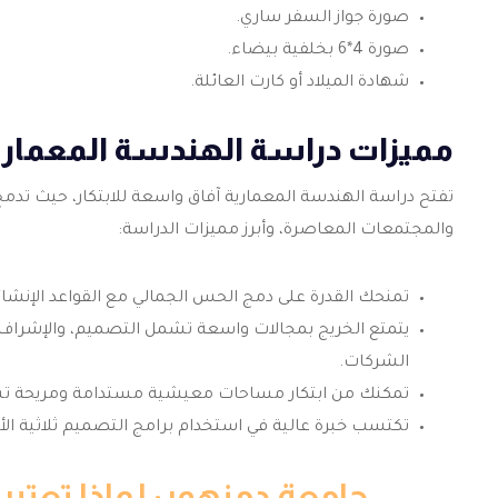
صورة جواز السفر ساري.
صورة 4*6 بخلفية بيضاء.
شهادة الميلاد أو كارت العائلة.
مميزات دراسة الهندسة المعماري
تفتح
دراسة الهندسة المعمارية
آفاق واسعة للابتكار، حيث تدمج
والمجتمعات المعاصرة، وأبرز مميزات الدراسة:
تمنحك القدرة على دمج الحس الجمالي مع القواعد الإنشائ
يتمتع الخريج بمجالات واسعة تشمل التصميم، والإشراف ا
الشركات.
تمكنك من ابتكار مساحات معيشية مستدامة ومريحة تساه
تكتسب خبرة عالية في استخدام برامج التصميم ثلاثية الأب
جامعة دمنهور: لماذا تعتبر