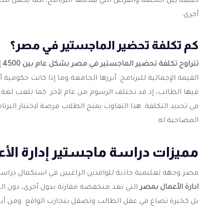
دقيقة بين التكلفة والفرص التي يقدمها البرنامج، مما يجعل مص
أخرى.
كم تكلفة تحضير الماجستير في مصر؟
تتراوح تكلفة تحضير الماجستير في مصر بشكل عام بين 4500 إلى 8000 دولار أمريكي سنويًا؟
القيمة الإجمالية للبرنامج. أبرزها الجامعة وما إذا كانت حكوم
فيها الطالب، إذ قد تختلف الرسوم من عام لآخر. كما تلعب لغة الد
في تحديد التكلفة. هذا التفاوت يمنح الطلاب فرصة لاختيار البرن
المصاحبة له.
مميزات دراسة ماجستير إدارة الأ
مصر وجهة تعليمية جاذبة للوافدين الراغبين في استكمال دراس
ادارة الأعمال بمصر
التي تعد منخفضة مقارنة بدول أخرى، دون الت
بل كخبرة تصاغ في عقل الطالب وتصقل بتجارب الواقع. ومن أبرز