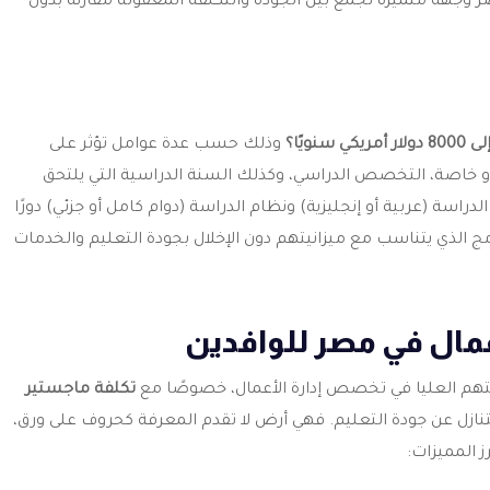
ر وجهة متميزة تجمع بين الجودة والتكلفة المعقولة مقارنة بدول
وذلك حسب عدة عوامل تؤثر على
ية أو خاصة، التخصص الدراسي، وكذلك السنة الدراسية التي يلتحق
راسة (عربية أو إنجليزية) ونظام الدراسة (دوام كامل أو جزئي) دورًا
امج الذي يتناسب مع ميزانيتهم دون الإخلال بجودة التعليم والخدمات
عمال في مصر للوافدين
تهم العليا في تخصص إدارة الأعمال، خصوصًا مع
تكلفة ماجستير
نازل عن جودة التعليم. فهي أرض لا تقدم المعرفة كحروف على ورق،
 المميزات: