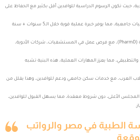
يجية، حيث تكون الرسوم الدراسية للوافدين أقل بكثير مع الحفاظ على
يحصل الطلاب على تدريب ميداني في مستشفيات وصيدليات جامعية، مما يوفر خبرة عملية قوية خلال الـ5 سنوات + سنة
تشمل البرامج تخصصات فرعية مثل الصيدلة الإكلينيكية (PharmD)، مع فرص عمل في المستشفيات، شركات الأدوية،
التطبيقي، مما يعزز المهارات العملية، هذه البنية تشبه
 الطلاب العرب، مع خدمات سكن جامعي ودعم للوافدين، وهذا يقلل من
ن المجلس الأعلى، دون شروط معقدة، مما يسهل القبول للوافدين،
ز.
ة الطبية في مصر والرواتب
وقعة