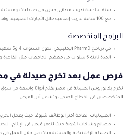
سنة سادسة تدريب ميداني إجباري في صيدليات ومستشف
مع 100 ساعة تدريب إضافية خلال الأجازات الصيفية، وهذا يؤهل لدرجة البكالوريوس (PharmD).
البرامج المتخصصة
في برنامج PharmD الإكلينيكي، تكون السنوات 4 و5 تمهيدية للتطبيق السريري، مع التركيز على الرعاية الصحية.
المدة ثابتة 6 سنوات في معظم الجامعات مثل القاهرة وعين شمس.
فرص عمل بعد تخرج صيدلة في مص
تخرج
بكالوريوس الصيدلة في مصر
يفتح أبوابًا واسعة في سوق 
المتخصصين في القطاع الصحي، وتشمل أبرز الفرص:
الصيدليات العامة أكثر الوظائف شيوعًا حيث يعمل الخري
مصانع وشركات الأدوية حيث تتوفر فرص في الإنتاج، البحث
الصيدلة الإكلينيكية والمستشفيات من خلال العمل في 