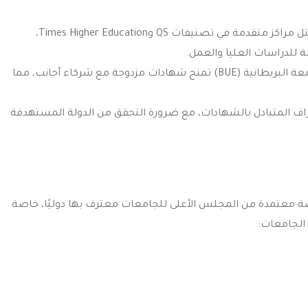
جامعات مثل القاهرة، عين شمس، الإسكندرية، والأزهر تحتل مراكز متقدمة في تصنيفات QS وTimes Higher Education،
للدراسات العليا والعمل.
الجامعة الأمريكية (AUC)، الجامعة الألمانية (GUC)، والجامعة البريطانية (BUE) تمنح شهادات مزدوجة مع شركاء أجانب، مما
ية اليونسكو للدول العربية (محدثة 1978) الاعتراف المتبادل بالشهادات، مع ضرورة التحقق من الدولة المستهدفة
ة معتمدة من المجلس الأعلى للجامعات معترف بها دوليًا، خاصة
 الجامعات: