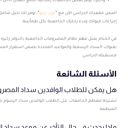
وأخيرًا، توفر بعض الجامعات إمكانية الدفع النقدي داخل ا
اضمن مقعدك الدراسي الآن مع “
عرب إديو
“، نوفر لك دليل شام
إجراءات قبولك وبدء رحلتك الجامعية بكل طمأنينة.
في الختام يمثل فهم نظام
المصروفات الجامعية بالدولار
ركيزة 
بقنوات السداد الرسمية والمواعيد المحددة يضمن استقرار المسير
مستقبله الدراسي.
الأسئلة الشائعة
هل يمكن للطلاب الوافدين سداد المصروف
تشترط معظم الجامعات على الطلاب الوافدين سداد الرسوم بالدول
المنظمة.
ماذا يحدث في حال التأخر عن موعد سداد 